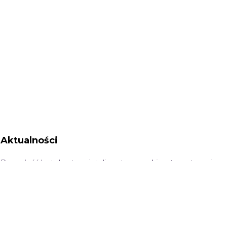
Aktualności
Przyszłość hotelarstwa: inteligentne zamki, automatyzacja
recepcji i rola sztucznej inteligencji
Aktualizacje Plaza październik 2025
PayByLink Plaza 2025
Sztuczna inteligencja w hotelarstwie
Program do obsługi recepcji hotelowej