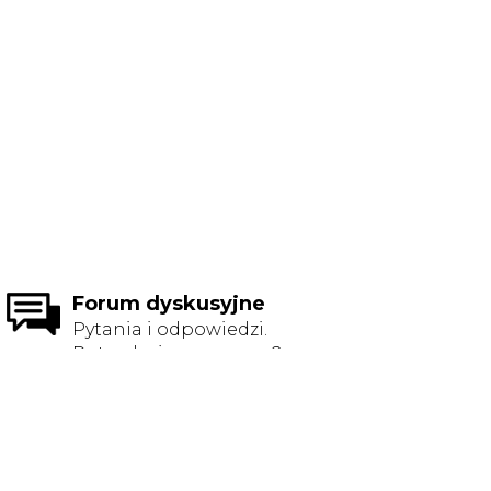
Forum dyskusyjne
Pytania i odpowiedzi.
Potrzebujesz pomocy?
Zerknij tutaj.
Przejdź do forum