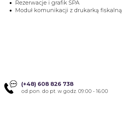
Rezerwacje i grafik SPA
Moduł komunikacji z drukarką fiskalną
(+48) 608 826 738
od pon. do pt. w godz. 09:00 - 16:00
serwis@dmplaza.eu
Zgłoszenia dla serwisu DM Plaza