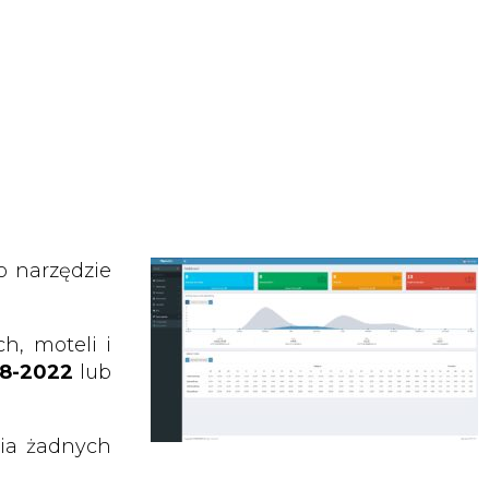
o narzędzie
, moteli i
18-2022
lub
nia żadnych