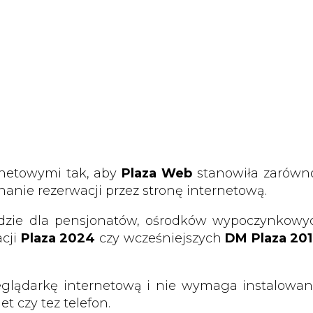
rnetowymi tak, aby
Plaza Web
stanowiła zarówn
anie rezerwacji przez stronę internetową.
zie dla pensjonatów, ośrodków wypoczynkowych
acji
Plaza 2024
czy wcześniejszych
DM Plaza 20
glądarkę internetową i nie wymaga instalowa
t czy tez telefon.