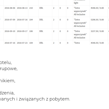
telu,
grupowe,
nikiem,
dzenia,
wanych i związanych z pobytem.